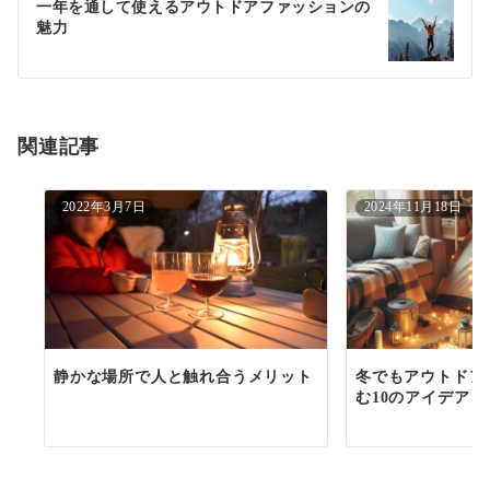
ゲ
一年を通して使えるアウトドアファッションの
魅力
ー
シ
ョ
関連記事
ン
2022年3月7日
2024年11月18日
静かな場所で人と触れ合うメリット
冬でもアウトドア
む10のアイデア