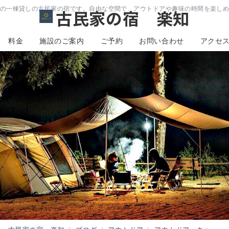
の一棟貸しの古民家の宿です。自由な空間で、アウトドアや趣味の時間を楽し
古民家の宿 楽知
料金
施設のご案内
ご予約
お問い合わせ
アクセ