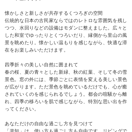
懐かしさと新しさが共存するくつろぎの空間
伝統的な日本の古民家ならではのレトロな雰囲気を残し
つつ、水回りなどの設備はモダンに整えました。広々と
した和室でゆったりとくつろいだり、縁側から里山の風
景を眺めたり。懐かしい温もりを感じながら、快適な滞
在をお楽しみいただけます。
四季折々の美しい自然に囲まれて
春の桜、夏の青々とした新緑、秋の紅葉、そして冬の雪
景色。窓の外には、季節ごとに表情を変える美しい景色
が広がります。ただ景色を眺めているだけでも、心が癒
されていくのを感じられるでしょう。都会の喧騒から離
れ、四季の移ろいを肌で感じながら、特別な思い出を作
ってください。
あなただけの自由な過ごし方を見つけて
「楽知」は、使い方も過ごし方も自由です。リビングで