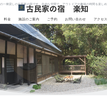
の一棟貸しの古民家の宿です。自由な空間で、アウトドアや趣味の時間を楽し
古民家の宿 楽知
料金
施設のご案内
ご予約
お問い合わせ
アクセ