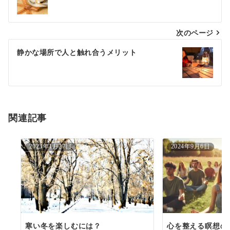
稿
ナ
次のページ
ビ
ゲ
静かな場所で人と触れ合うメリット
ー
シ
ョ
関連記事
ン
2023年1月27日
2024年9月6日
寒い冬を楽しむには？
心を整える瞑想の