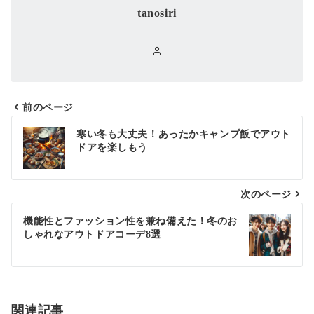
tanosiri
前のページ
投
寒い冬も大丈夫！あったかキャンプ飯でアウト
稿
ドアを楽しもう
ナ
次のページ
ビ
ゲ
機能性とファッション性を兼ね備えた！冬のお
しゃれなアウトドアコーデ8選
ー
シ
ョ
関連記事