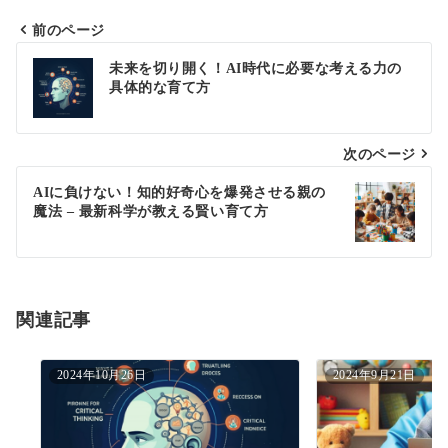
前のページ
投
未来を切り開く！AI時代に必要な考える力の
稿
具体的な育て方
ナ
次のページ
ビ
ゲ
AIに負けない！知的好奇心を爆発させる親の
魔法 – 最新科学が教える賢い育て方
ー
シ
ョ
関連記事
ン
2024年10月26日
2024年9月21日